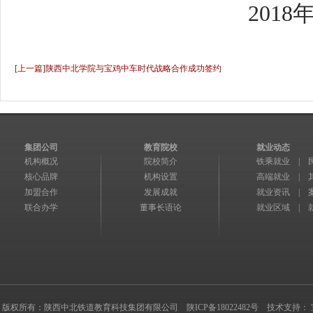
2018
[
上一篇
]
陕西中北学院与宝鸡中车时代战略合作成功签约
集团公司
教育院校
就业动态
机构概况
院校简介
铁乘就业
|
核心品牌
机构设置
高端就业
|
加盟合作
发展成就
就业资讯
|
联合办学
董事长语论
就业区域
|
版权所有：陕西中北铁道教育科技集团有限公司
陕ICP备18022482号
技术支持
：