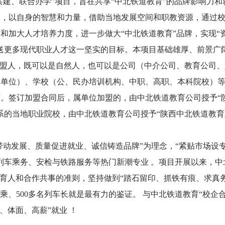
共建、联合办学”项目，旨在共享“中北铁道教育”的品牌影响力和
人，以自身的智慧和力量，借助当地发展空间和职教资源，通过
和加大人才培养力度，进一步做大“中北铁道教育”品牌，实现“
送更多现代职业人才这一坚实的目标。本项目基础雄厚、前景广
加盟人，既可以是自然人，也可以是公司（中介公司、教育公司、
的单位）、学校（公、民办培训机构、中职、高职、本科院校）
。签订加盟合同后，属单位加盟的，由中北铁道教育公司授予“
系的当地职业院校，由中北铁道教育公司授予“陕西中北铁道教育
带动发展、质量促进就业、诚信铸造品牌”为理念，“紧贴市场设
列车乘务、安检与铁路服务等热门新潮专业 。项目开展以来，中
书育人和合作共事的准则，坚持做到“踏石留印、抓铁有痕、求真
名高乘、500多名列车长就是最有力的鉴证。 与中北铁道教育“校企
、体面、高薪”就业 ！