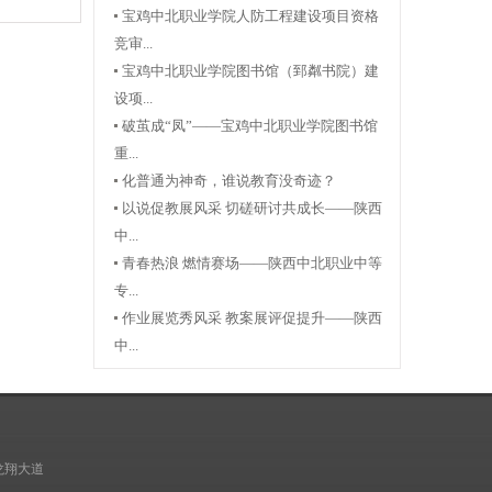
宝鸡中北职业学院人防工程建设项目资格
竞审...
宝鸡中北职业学院图书馆（郅粼书院）建
设项...
破茧成“凤”——宝鸡中北职业学院图书馆
重...
化普通为神奇，谁说教育没奇迹？
以说促教展风采 切磋研讨共成长——陕西
中...
青春热浪 燃情赛场——陕西中北职业中等
专...
作业展览秀风采 教案展评促提升——陕西
中...
龙翔大道