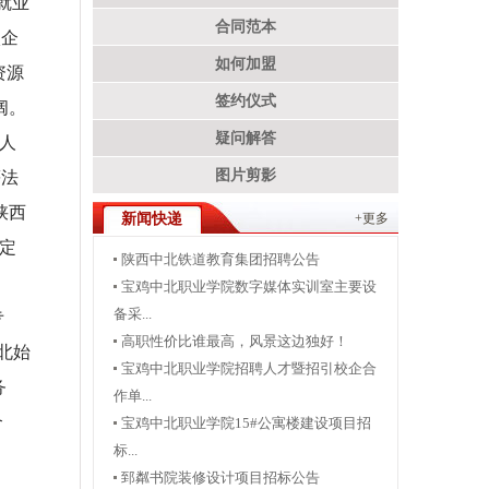
就业
合同范本
校企
如何加盟
资源
签约仪式
阔。
疑问解答
人
图片剪影
等法
陕西
新闻快递
+更多
定
陕西中北铁道教育集团招聘公告
宝鸡中北职业学院数字媒体实训室主要设
备采...
专
高职性价比谁最高，风景这边独好！
北始
宝鸡中北职业学院招聘人才暨招引校企合
务
作单...
合
宝鸡中北职业学院15#公寓楼建设项目招
标...
郅粼书院装修设计项目招标公告