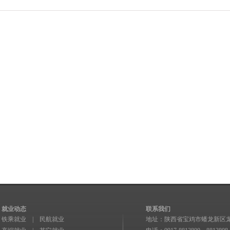
就业动态
联系我们
铁乘就业
|
民航就业
地址：陕西省宝鸡市蟠龙新区