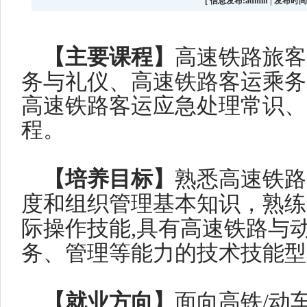
[ 信息发布:admin | 发布时间:2
【主要课程】
高速铁路旅客
务与礼仪、
高速铁路客运乘务
高速铁路客运应急处理常识、
程
。
【培养目标】
熟悉高速铁路
度和组织管理基本知识，熟练
际操作技能,具有高速铁路与
务、管理等能力的技术技能型
【就业方向】
面向高铁/动