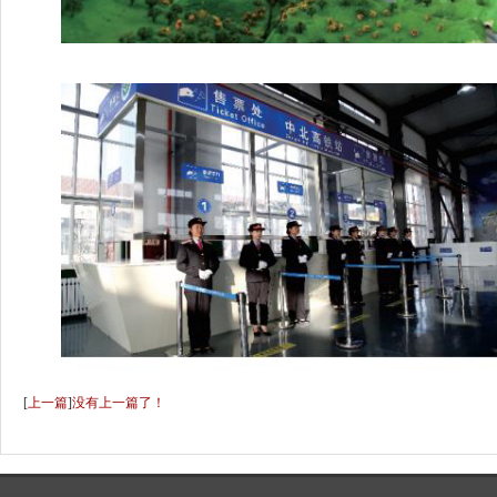
[
上一篇
]
没有上一篇了！